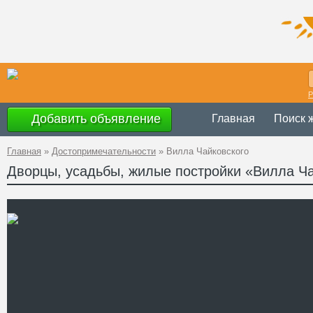
Р
Добавить объявление
Главная
Поиск 
Главная
»
Достопримечательности
»
Вилла Чайковского
Дворцы, усадьбы, жилые постройки «Вилла Ча
Украина
,
Тернопо
Адрес
Валовая, 11
49°26'32.7"N 24°
A PHP Error was enco
Severity: Notice
GPS
Message: Undefined off
Координаты
Filename: attractions/it
Line Number: 62
" />
Телефон
Сайт