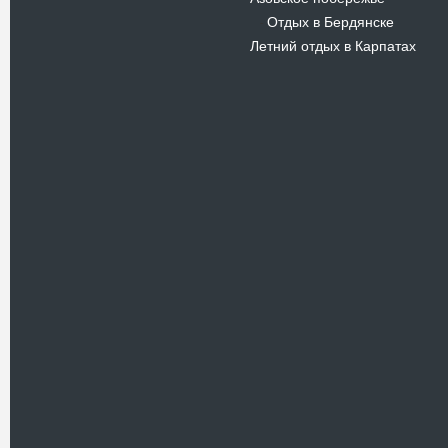
Отдых в Бердянске
-
Летний отдых в Карпатах
Новости
В Киевском музеи авиации
пройдет развлекательно-
просветительский проект
Самальот Фест 3
17.05.16
Самальот Фест 3 в
Государственном Музее Авиации.
“#Самальот_fest 3” – масштабный
развлекательно-
просветительский…