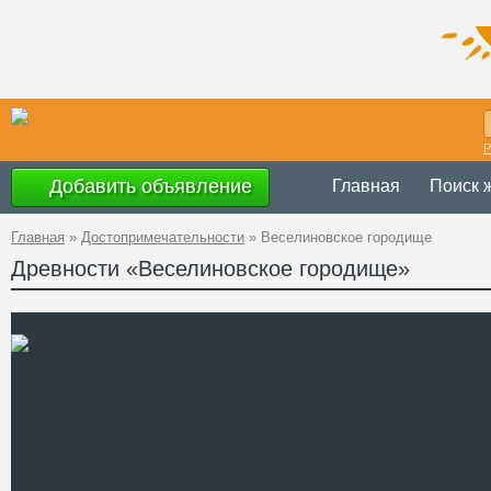
Р
Добавить объявление
Главная
Поиск 
Главная
»
Достопримечательности
»
Веселиновское городище
Древности «Веселиновское городище»
Украина
,
Киевская
, 
Адрес
Барышевского район
Телефон
Сайт
Смотреть отзывы
Остатки Веселиновского 
Владимира Мономаха рас