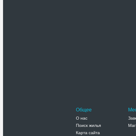
Текст комментария
Проверочный код(нажмите на ка
Общее
Ме
О нас
Зав
Поиск жилья
Маг
Карта сайта