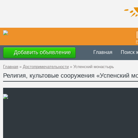
Р
Добавить объявление
Главная
Поиск 
Главная
»
Достопримечательности
»
Успенский монастырь
Религия, культовые сооружения «Успенский м
Украина
,
Одес
Адрес
46°22'42''N, 30
GPS Координаты
+38 (048) 746-
Телефон
http://patriarsh
Сайт
Смотреть отзывы
Возникновение Успенског