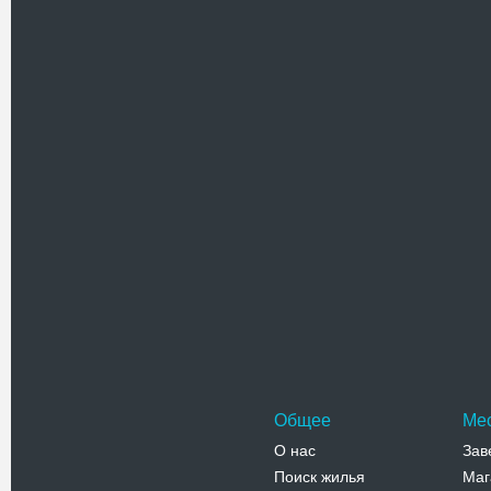
Строител
католиче
Богороди
поддерж
Адрес:
у
Екатерини
Телефо
Арханге
Первый х
монастыр
губернат
Адрес:
у
Успенская,
Телефо
Общее
Ме
О нас
Зав
Поиск жилья
Маг