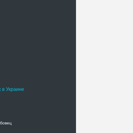
 в Украине
бовец