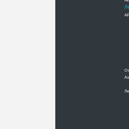
Ак
Л
А
От
Аз
Ле