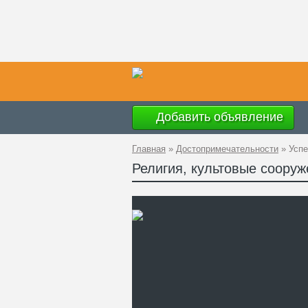
Добавить объявление
Главная
»
Достопримечательности
»
Успе
Религия, культовые сооруж
Ад
GP
Ко
Те