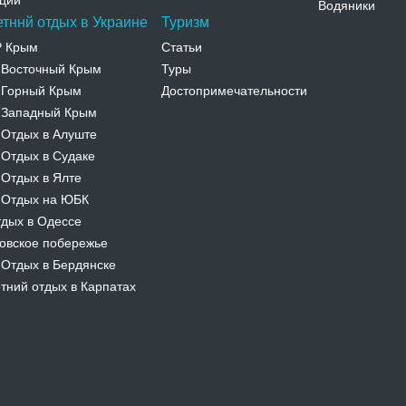
ции
Водяники
етннй отдых в Украине
Туризм
Р Крым
Статьи
Восточный Крым
Туры
-
Горный Крым
Достопримечательности
-
Западный Крым
-
Отдых в Алуште
-
Отдых в Судаке
-
Отдых в Ялте
-
Отдых на ЮБК
-
дых в Одессе
овское побережье
Отдых в Бердянске
-
тний отдых в Карпатах