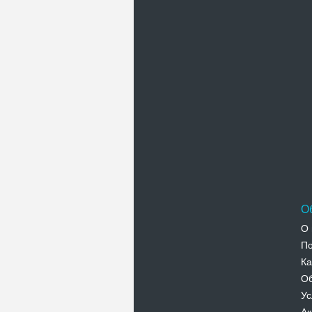
П
О
О 
По
Ка
Об
Ус