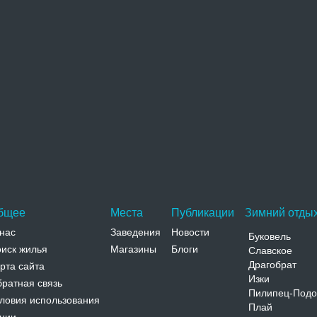
охожие достопримечательности
Вознесенская церковь
Вознесенская церковь в Ягельнице расположена на
противоположном от замка берегу реки Черкаска.
Церковь построена…
Адрес:
на противоположном от замка берегу реки
Черкаска Тернопольская, Ягельница, на противоположном
от замка берегу реки Черкаска
Телефон:
бщее
Места
Публикации
Зимний отдых
нас
Заведения
Новости
Буковель
иск жилья
Магазины
Блоги
Славское
Драгобрат
рта сайта
Изки
ратная связь
Пилипец-Подо
ловия использования
Плай