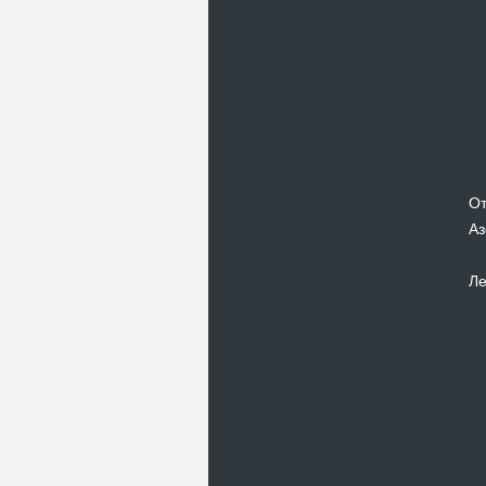
От
Аз
Ле
Новости