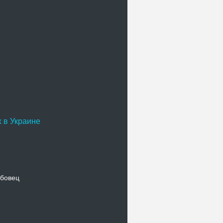
 в Украине
бовец