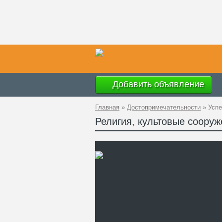
Добавить объявление
Главная
»
Достопримечательности
»
Успе
Религия, культовые сооруж
Ад
GP
Ко
Те
Са
Ри