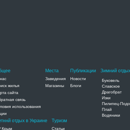
охожие достопримечательности
Воздвиженская церковь
Небольшая деревянная Воздвиженская церковь
расположена в южной части города, в бывшем
предместье Кутец. Согласно…
Адрес:
ул. Кутец Тернопольская, Копычинцы, ул. Кутец
Телефон:
бщее
Места
Публикации
Зимний отдых
нас
Заведения
Новости
Буковель
иск жилья
Магазины
Блоги
Славское
Драгобрат
рта сайта
Изки
ратная связь
Пилипец-Подо
ловия использования
Плай
ции
Водяники
етннй отдых в Украине
Туризм
Р Крым
Статьи