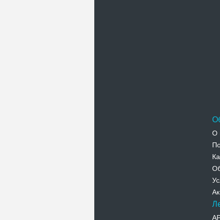
П
О
О 
По
Ка
Об
Ус
Ак
Л
А