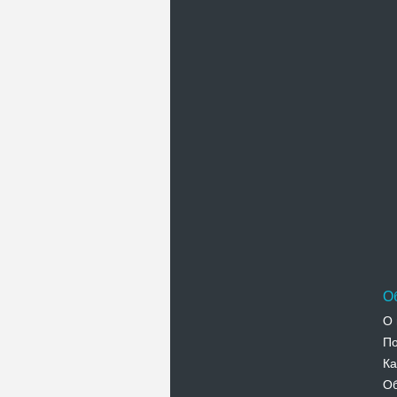
П
О
О 
По
Ка
Об