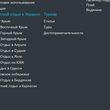
Пилипец-Подо
ловия использования
Плай
ции
Водяники
етннй отдых в Украине
Туризм
Р Крым
Статьи
Восточный Крым
Туры
-
Горный Крым
Достопримечательности
-
Западный Крым
-
Отдых в Алуште
-
Отдых в Судаке
-
Отдых в Ялте
-
Отдых на ЮБК
-
дых в Одессе
овское побережье
Отдых в Бердянске
-
тний отдых в Карпатах