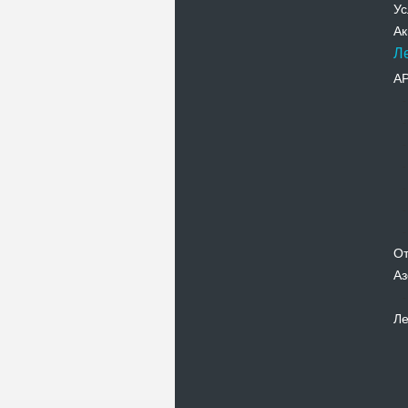
Ус
Ак
Л
А
От
Аз
Ле