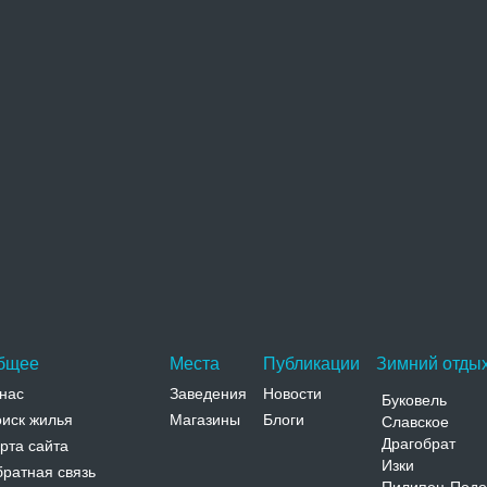
охожие достопримечательности
Воскресенская церковь
Воскресенская церковь расположена в центральной
части Жидачова. Храм построен в 1890-1900 годах
по типовому проекту…
Адрес:
ул. Шашкевича, 44 Львовская, Жидачев, ул.
Шашкевича, 44
Телефон:
бщее
Места
Публикации
Зимний отдых
нас
Заведения
Новости
Буковель
иск жилья
Магазины
Блоги
Славское
Драгобрат
рта сайта
Изки
ратная связь