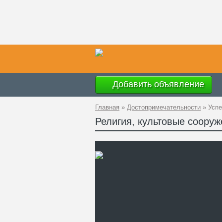
Добавить объявление
Главная
»
Достопримечательности
»
Успе
Религия, культовые сооруж
Ад
GP
Те
Са