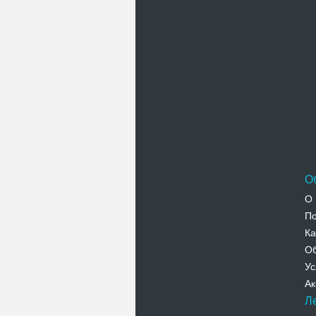
П
О
О 
По
Ка
Об
Ус
Ак
Л