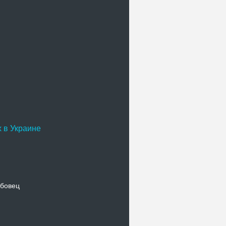
 в Украине
бовец