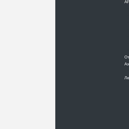
А
От
Аз
Ле
Новости