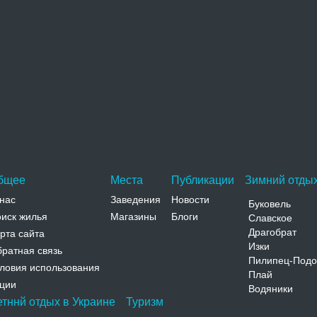
охожие достопримечательности
Часовня
Небольшая заброшенная часовня расположена в
центральной части Дубовцев. Считается, что храм
основан XVIII веке,…
Адрес:
ул. Центральная Черновицкая, Дубовцы, ул.
Центральная
Телефон:
бщее
Места
Публикации
Зимний отдых
нас
Заведения
Новости
Буковель
иск жилья
Магазины
Блоги
Славское
Драгобрат
рта сайта
Изки
ратная связь
Пилипец-Подо
ловия использования
Плай
ции
Водяники
етннй отдых в Украине
Туризм