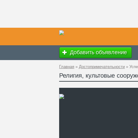
Добавить объявление
Главная
»
Достопримечательности
»
Успе
Религия, культовые сооруж
Ад
GP
Те
Са