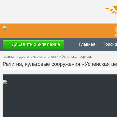
Р
Добавить объявление
Главная
Поиск 
Главная
»
Достопримечательности
»
Успенская церковь
Религия, культовые сооружения «Успенская ц
Украина
,
Ровен
Адрес
50°37'51''N, 26
GPS Координаты
Телефон
Сайт
Смотреть отзывы
Успенская церковь распол