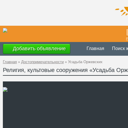
Р
Добавить объявление
Главная
Поиск 
Главная
»
Достопримечательности
»
Усадьба Оржевских
Религия, культовые сооружения «Усадьба Орж
Украина
,
Жито
Адрес
50°1'42.5''N, 27
GPS Координаты
Телефон
Сайт
Смотреть отзывы
Усадебно-парковый компл