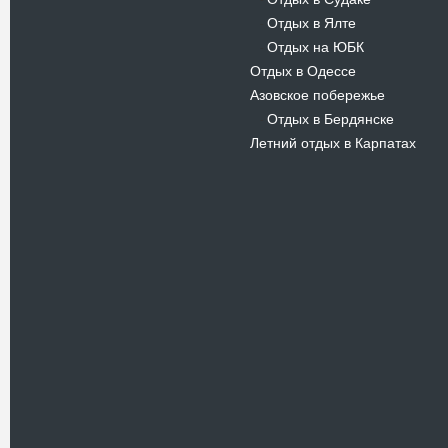
-
Отдых в Ялте
-
Отдых на ЮБК
-
Отдых в Одессе
Азовское побережье
Отдых в Бердянске
-
Летний отдых в Карпатах
Новости
В Киевском музеи авиации
пройдет развлекательно-
просветительский проект
Самальот Фест 3
17.05.16