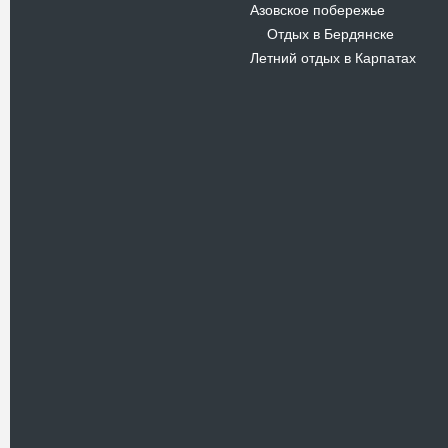
Азовское побережье
Отдых в Бердянске
-
Летний отдых в Карпатах
Новости
В Киевском музеи авиации
пройдет развлекательно-
просветительский проект
Самальот Фест 3
17.05.16
Самальот Фест 3 в
Государственном Музее Авиации.
“#Самальот_fest 3” – масштабный
развлекательно-
просветительский…