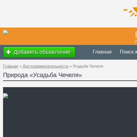
Р
Добавить объявление
Главная
Поиск 
Главная
»
Достопримечательности
»
Усадьба Чечеля
Природа «Усадьба Чечеля»
с 8.00 до 17.00 (п
Время
работы
понедельник (в зи
Украина
,
Хмельниц
Адрес
Староконстантинов
GPS
49°46'1''N, 27°23'45
Координаты
+38 (03854) 4-42-1
Телефон
Сайт