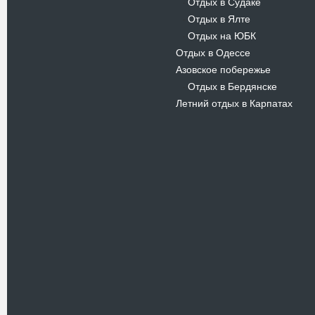
Отдых в Судаке
-
Отдых в Ялте
-
Отдых на ЮБК
-
Отдых в Одессе
Азовское побережье
Отдых в Бердянске
-
Летний отдых в Карпатах
Новости
В Киевском музеи авиации
пройдет развлекательно-
просветительский проект
Самальот Фест 3
17.05.16