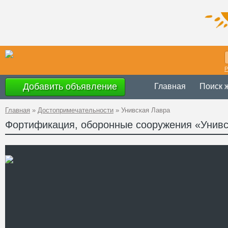
Р
Добавить объявление
Главная
Поиск 
Главная
»
Достопримечательности
»
Унивская Лавра
Фортификация, оборонные сооружения «Унивс
Украина
,
Львовс
Адрес
района
49°43'22.0"N 24
A PHP Error was en
Severity: Notice
GPS
Message: Undefined of
Координаты
Filename: attractions/
Line Number: 62
" />
Телефон
Сайт