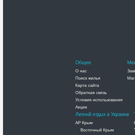
Церковь с
Свято-Ник
части сел
монастыря
Адрес:
с
Никольско
Телефо
Общее
Ме
О нас
Зав
Поиск жилья
Маг
Карта сайта
Обратная связь
Условия использования
Акции
Летннй отдых в Украине
АР Крым
Восточный Крым
-