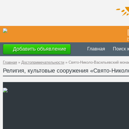
Р
Добавить объявление
Главная
Поиск 
Главная
»
Достопримечательности
»
Свято-Николо-Васильевский мона
Религия, культовые сооружения «Свято-Нико
Украина
,
Донецка
Адрес
Волновахского р
GPS
47°45'1.5''N, 37°18
Координаты
+38 (062) 340-18-
Телефон
http://obitel-nikol
Сайт
Смотреть отзывы