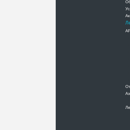
Об
Ус
Ак
Л
А
От
Аз
Ле