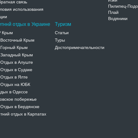
Изки
ратная связь
Пилипец-Подо
ловия использования
Плай
ции
Водяники
етннй отдых в Украине
Туризм
Р Крым
Статьи
Восточный Крым
Туры
-
Горный Крым
Достопримечательности
-
Западный Крым
-
Отдых в Алуште
-
Отдых в Судаке
-
Отдых в Ялте
-
Отдых на ЮБК
-
дых в Одессе
овское побережье
Отдых в Бердянске
-
тний отдых в Карпатах