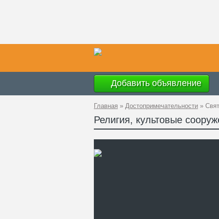
Добавить объявление
Главная
»
Достопримечательности
»
Свят
Религия, культовые сооруж
Ад
GP
Те
Са
Св
се