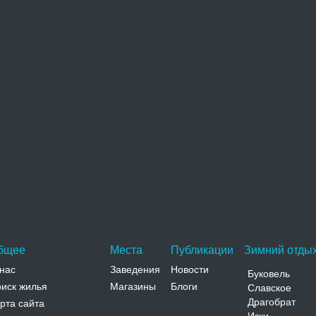
охожие достопримечательности
Почаевская Лавра
Свято-Успенская Почаевская лавра - одна из
величайших святынь православного мира и вторая
по значению на территории…
Адрес:
г. Почаев Кременецкого р-на Тернопольская,
Почаев, г. Почаев Кременецкого р-на
Телефон:
+38 (03546) 6-12-18
бщее
Места
Публикации
Зимний отдых
нас
Заведения
Новости
Буковель
иск жилья
Магазины
Блоги
Славское
Драгобрат
рта сайта