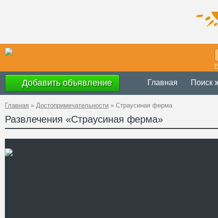
Р
Добавить объявление
Главная
Поиск 
Главная
»
Достопримечательности
»
Страусиная ферма
Развлечения «Страусиная ферма»
Украина
,
Киевс
Адрес
49°39'1''N, 30°3
GPS Координаты
+38 (097) 355-
Телефон
Сайт
Смотреть отзывы
Синявская страусиная фе