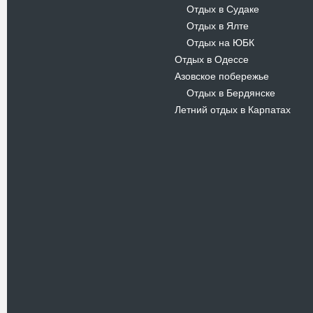
Отдых в Судаке
-
Отдых в Ялте
-
Отдых на ЮБК
-
Отдых в Одессе
Азовское побережье
Отдых в Бердянске
-
Летний отдых в Карпатах
Новости
В Киевском музеи авиации
пройдет развлекательно-
просветительский проект
Самальот Фест 3