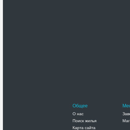
Похожие достоприме
Збаражск
Хорошо со
князей Зб
центральн
Адрес:
у
ул. Б. Хме
Телефо
2-42-47
Общее
Ме
О нас
Зав
Поиск жилья
Маг
Карта сайта