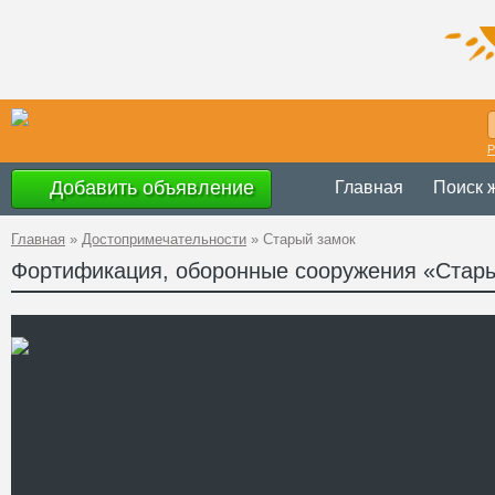
Р
Добавить объявление
Главная
Поиск 
Главная
»
Достопримечательности
»
Старый замок
Фортификация, оборонные сооружения «Стар
Украина
,
Терно
Адрес
49°39'31''N, 25
GPS Координаты
Телефон
Сайт
Смотреть отзывы
Остатки древней Збаражс