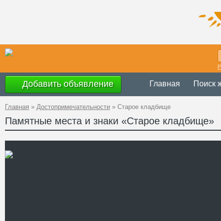
Р
Добавить объявление
Главная
Поиск 
Главная
»
Достопримечательности
»
Старое кладбище
Памятные места и знаки «Старое кладбище»
Украина
,
Львов
Адрес
района
49°52'09.4"N 24
A PHP Error was en
Severity: Notice
GPS
Message: Undefined o
Координаты
Filename: attractions
Line Number: 62
" />
Телефон
Сайт