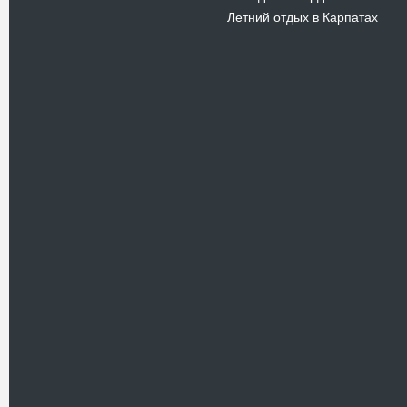
Летний отдых в Карпатах
Новости
В Киевском музеи авиации
пройдет развлекательно-
просветительский проект
Самальот Фест 3
17.05.16
Самальот Фест 3 в
Государственном Музее Авиации.
“#Самальот_fest 3” – масштабный
развлекательно-
просветительский…