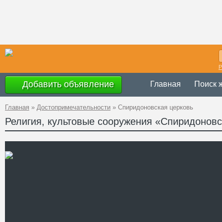
Р
Добавить объявление
Главная
Поиск 
Главная
»
Достопримечательности
»
Спиридоновская церковь
Религия, культовые сооружения «Спиридоновс
Украина
,
Черн
Адрес
48°08'49.4"N 2
A PHP Error was e
Severity: Notice
GPS Координаты
Message: Undefined 
Filename: attraction
Line Number: 62
" />
Телефон
Сайт