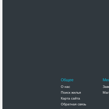
Похожие достоприме
Синагога
Здание бы
города Гер
Сегодня 
Адрес:
г
Телефо
Общее
Ме
О нас
Зав
Поиск жилья
Маг
Карта сайта
Обратная связь