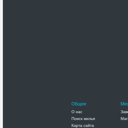
Каменный
Богороди
в центра
Адрес:
у
Кировогра
Телефо
Покровс
Покровск
Ковалевск
штаба во
Адрес:
у
Фрунзе, 1
Телефо
Общее
Ме
О нас
Зав
Поиск жилья
Маг
Карта сайта