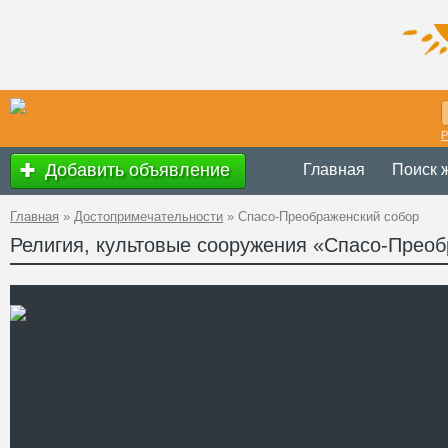
Р
Добавить объявление
Главная
Поиск 
Главная
»
Достопримечательности
»
Спасо-Преображенский собор
Религия, культовые сооружения «Спасо-Прео
Украина
,
Кирово
Адрес
Преображенская
GPS
48°30'17''N, 32°1
Координаты
+38 (0522) 22-76
Телефон
http://sobor.kr.ua/
Сайт
Смотреть отзывы