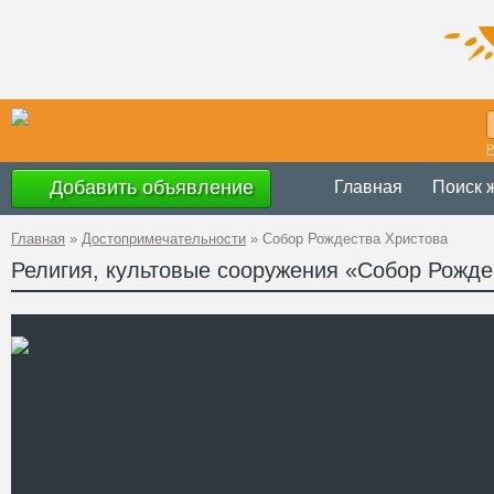
Р
Добавить объявление
Главная
Поиск 
Главная
»
Достопримечательности
»
Собор Рождества Христова
Религия, культовые сооружения «Собор Рожде
Украина
,
Жито
Адрес
50°56'53''N, 28
GPS Координаты
Телефон
Сайт
Смотреть отзывы
Собор Рождества Христов