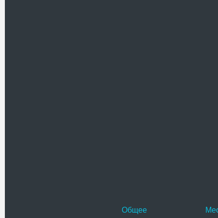
первым.
Имя
Текст комментария
Проверочный код(нажмите на ка
Общее
Ме