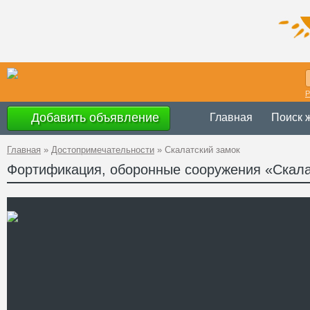
Р
Добавить объявление
Главная
Поиск 
Главная
»
Достопримечательности
»
Скалатский замок
Фортификация, оборонные сооружения «Скала
Украина
,
Терно
Адрес
49°25'39''N, 25
GPS Координаты
Телефон
http://nzzt.com.
Сайт
Смотреть отзывы
Замок в Скалате был зало