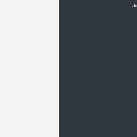
Ле
Новости
В Киевском музеи авиации
пройдет развлекательно-
просветительский проект
Самальот Фест 3
17.05.16
Самальот Фест 3 в
Государственном Музее Авиации.
“#Самальот_fest 3” – масштабный
развлекательно-
просветительский…