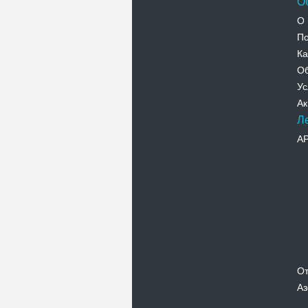
О
О 
По
Ка
Об
Ус
Ак
Л
А
От
Аз