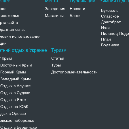
бщее
Места
Публикации
Зимний отдых
нас
Заведения
Новости
Буковель
иск жилья
Магазины
Блоги
Славское
Драгобрат
рта сайта
Изки
ратная связь
Пилипец-Подо
ловия использования
Плай
ции
Водяники
етннй отдых в Украине
Туризм
Р Крым
Статьи
Восточный Крым
Туры
-
Горный Крым
Достопримечательности
-
Западный Крым
-
Отдых в Алуште
-
Отдых в Судаке
-
Отдых в Ялте
-
Отдых на ЮБК
-
дых в Одессе
овское побережье
Отдых в Бердянске
-