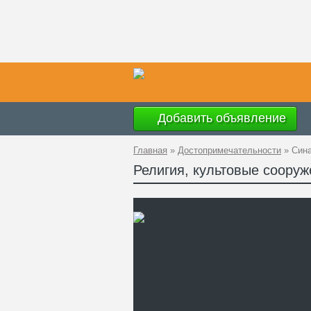
Добавить объявление
Главная
»
Достопримечательности
»
Сина
Религия, культовые сооруж
Ад
GP
Те
Са
Зд
же