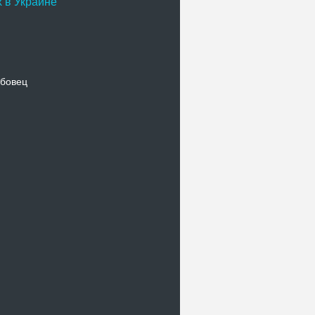
 в Украине
бовец