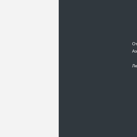
От
Аз
Ле
Новости
В Киевском музеи авиации
пройдет развлекательно-