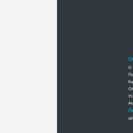
О
О 
По
Ка
Об
Ус
Ак
Л
А