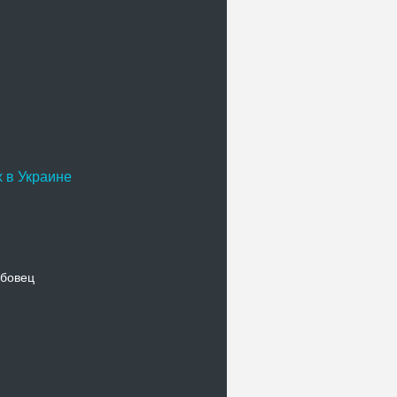
 в Украине
бовец