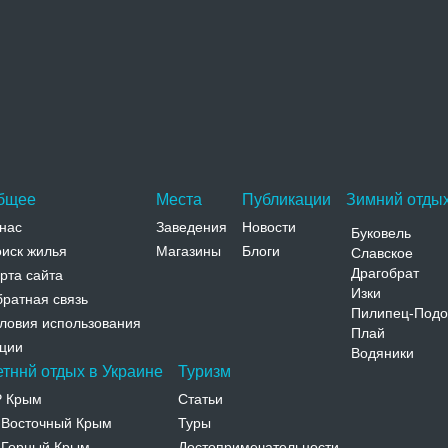
Армянская церковь
Церковь Сурб Никогайос (Святого Николая)
расположена на улице Интернациональной, в
глубине застройки старого…
Адрес:
ул. Интернациональная 44 АР Крым, Евпатория,
ул. Интернациональная 44
Телефон:
бщее
Места
Публикации
Зимний отдых
нас
Заведения
Новости
Буковель
иск жилья
Магазины
Блоги
Славское
Драгобрат
рта сайта
Изки
ратная связь
Пилипец-Подо
ловия использования
Плай
ции
Водяники
етннй отдых в Украине
Туризм
Р Крым
Статьи
Восточный Крым
Туры
-
Горный Крым
Достопримечательности