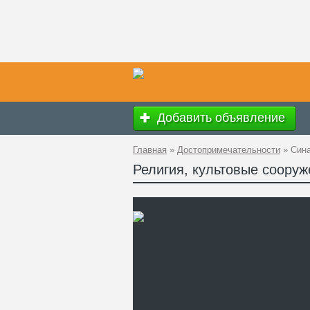
Добавить объявление
Главная
»
Достопримечательности
»
Сина
Религия, культовые сооруж
Ад
GP
Те
Са
Си
за