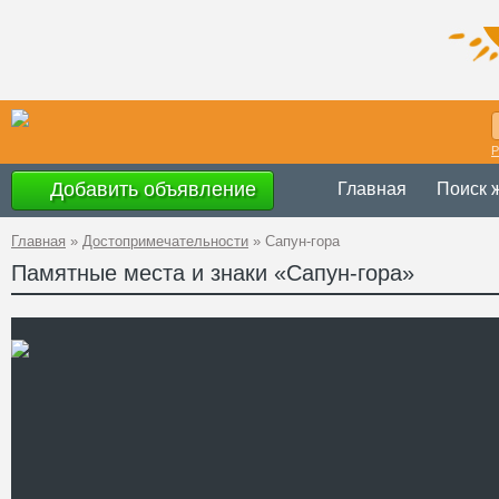
Р
Добавить объявление
Главная
Поиск 
Главная
»
Достопримечательности
»
Сапун-гора
Памятные места и знаки «Сапун-гора»
Украина
,
АР Кр
Адрес
Мельника
GPS
44°33'10''N, 33°
Координаты
Телефон
Сайт
Смотреть отзывы