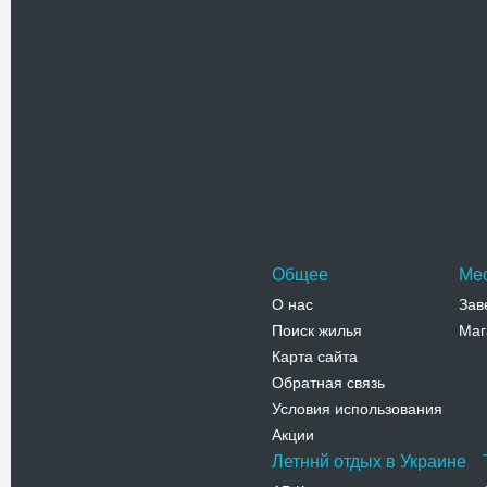
Похожие достоприме
Курортны
Парк курор
голой степ
отдохнуть
Адрес:
у
Телефо
Общее
Ме
О нас
Зав
Поиск жилья
Маг
Карта сайта
Обратная связь
Условия использования
Акции
Летннй отдых в Украине