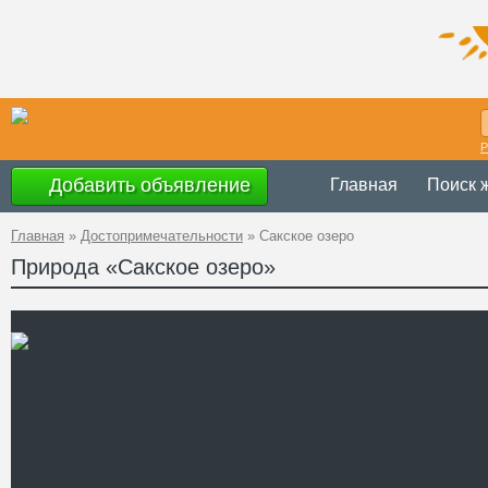
Р
Добавить объявление
Главная
Поиск 
Главная
»
Достопримечательности
»
Сакское озеро
Природа «Сакское озеро»
Украина
,
АР К
Адрес
45°7'30''N, 33°3
GPS Координаты
Телефон
Сайт
Смотреть отзывы
Сакское озеро – это одна 