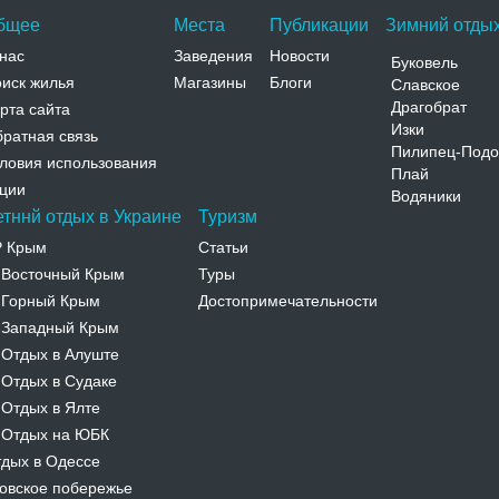
бщее
Места
Публикации
Зимний отдых
нас
Заведения
Новости
Буковель
иск жилья
Магазины
Блоги
Славское
Драгобрат
рта сайта
Изки
ратная связь
Пилипец-Подо
ловия использования
Плай
ции
Водяники
етннй отдых в Украине
Туризм
Р Крым
Статьи
Восточный Крым
Туры
-
Горный Крым
Достопримечательности
-
Западный Крым
-
Отдых в Алуште
-
Отдых в Судаке
-
Отдых в Ялте
-
Отдых на ЮБК
-
дых в Одессе
овское побережье