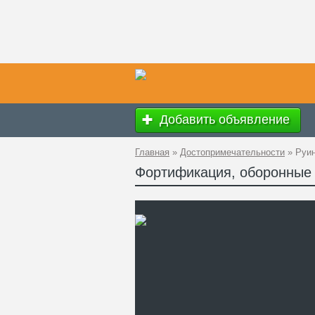
Добавить объявление
Главная
»
Достопримечательности
»
Руи
Фортификация, оборонные
Ад
GP
Ко
Те
Са