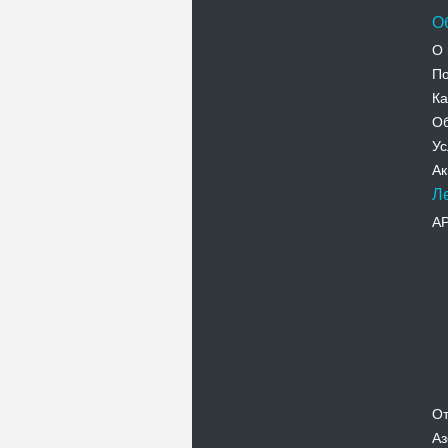
О
О 
По
Ка
Об
Ус
Ак
Л
А
От
Аз