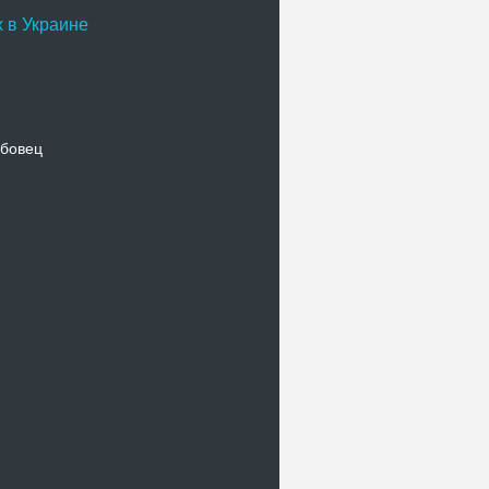
 в Украине
бовец