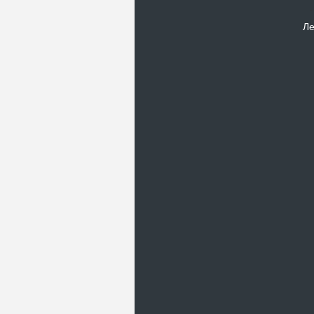
Ле
Новости
В Киевском музеи авиации
пройдет развлекательно-
просветительский проект
Самальот Фест 3
17.05.16
Самальот Фест 3 в
Государственном Музее Авиации.
“#Самальот_fest 3” – масштабный
развлекательно-
просветительский…