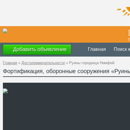
Р
Добавить объявление
Главная
Поиск 
Главная
»
Достопримечательности
»
Руины городища Нимфей
Фортификация, оборонные сооружения «Руин
Украина
,
АР К
Адрес
45°14'13''N, 36°
GPS Координаты
Телефон
Сайт
Смотреть отзывы
Руины античного городищ