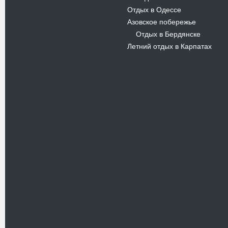
Отдых в Одессе
Азовское побережье
Отдых в Бердянске
-
Летний отдых в Карпатах
Новости
В Киевском музеи авиации
пройдет развлекательно-
просветительский проект
Самальот Фест 3
17.05.16
Самальот Фест 3 в
Государственном Музее Авиации.
“#Самальот_fest 3” – масштабный