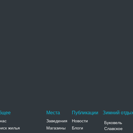
Ратуша
Здание городской ратуши расположено в самом
центре Вижницы на площади рынок. Двухэтажное
здание магистрата с…
Адрес:
пл. Рынок Черновицкая, Вижница, пл. Рынок
Телефон:
Жандармерия (краеведческий музей)
Здание бывшей цесарско-королевской уездной
жандармерии расположено в центре Вижницы на
улице Романа Шухевича.…
Адрес:
ул. Шухевича Черновицкая, Вижница, ул.
Шухевича
Телефон:
бщее
Места
Публикации
Зимний отдых
нас
Заведения
Новости
Буковель
иск жилья
Магазины
Блоги
Славское