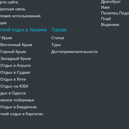
Драгобрат
рта сайта
Изки
ратная связь
Пилипец-Подо
ловия использования
Плай
ции
Водяники
етннй отдых в Украине
Туризм
Р Крым
Статьи
Восточный Крым
Туры
-
Горный Крым
Достопримечательности
-
Западный Крым
-
Отдых в Алуште
-
Отдых в Судаке
-
Отдых в Ялте
-
Отдых на ЮБК
-
дых в Одессе
овское побережье
Отдых в Бердянске
-
тний отдых в Карпатах