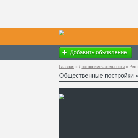
Добавить объявление
Главная
»
Достопримечательности
»
Рест
Общественные постройки «
Ад
GP
Те
Са