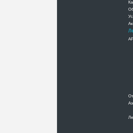
Ка
Об
Ус
Ак
Л
А
От
Аз
Ле