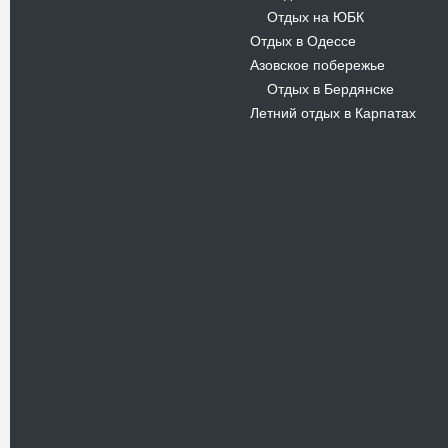
Отдых на ЮБК
-
Отдых в Одессе
Азовское побережье
Отдых в Бердянске
-
Летний отдых в Карпатах
Новости
В Киевском музеи авиации
пройдет развлекательно-
просветительский проект
Самальот Фест 3
17.05.16
Самальот Фест 3 в
Государственном Музее Авиации.