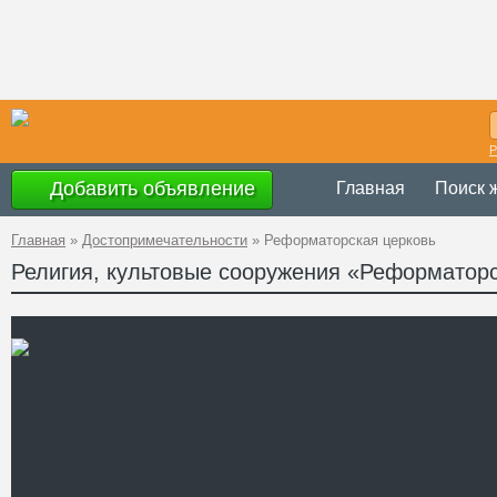
Р
Добавить объявление
Главная
Поиск 
Главная
»
Достопримечательности
»
Реформаторская церковь
Религия, культовые сооружения «Реформаторс
Украина
,
Закар
Адрес
Петефи
GPS
48°7'27''N, 22°4
Координаты
Телефон
Сайт
Смотреть отзывы