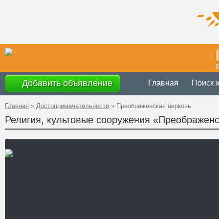
Р
Добавить объявление
Главная
Поиск 
Главная
»
Достопримечательности
»
Преображенская церковь
Религия, культовые сооружения «Преображенс
Украина
,
Ровен
Адрес
50°42'2.5''N, 26
GPS Координаты
Телефон
Сайт
Смотреть отзывы
Деревянная Преображенс