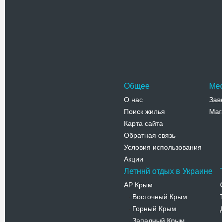
Троицкий 
Костел св
расположен
трассы. Х
Адрес:
у
Старомес
Телефо
Общее
Ме
О нас
Зав
Поиск жилья
Маг
Карта сайта
Обратная связь
Условия использования
Акции
Летннй отдых в Украине
АР Крым
Восточный Крым
-
Горный Крым
-
Западный Крым
-