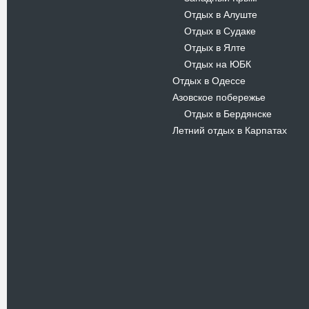
Отдых в Алуште
-
Отдых в Судаке
-
Отдых в Ялте
-
Отдых на ЮБК
-
Отдых в Одессе
Азовское побережье
Отдых в Бердянске
-
Летний отдых в Карпатах
Новости
В Киевском музеи авиации
пройдет развлекательно-
просветительский проект