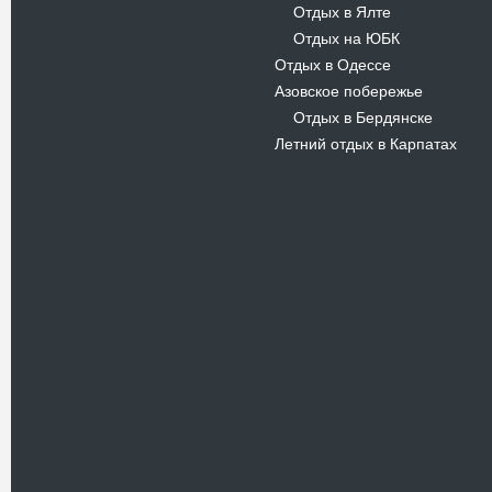
Отдых в Ялте
-
Отдых на ЮБК
-
Отдых в Одессе
Азовское побережье
Отдых в Бердянске
-
Летний отдых в Карпатах
Новости
В Киевском музеи авиации
пройдет развлекательно-
просветительский проект
Самальот Фест 3
17.05.16
Самальот Фест 3 в