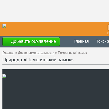
Р
Добавить объявление
Главная
Поиск 
Главная
»
Достопримечательности
»
Поморянский замок
Природа «Поморянский замок»
Украина
,
Львов
Адрес
49°37'48.0"N 2
A PHP Error was e
Severity: Notice
GPS Координаты
Message: Undefined 
Filename: attraction
Line Number: 62
" />
Телефон
Сайт