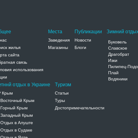
бщее
Места
Публикации
Зимний отдых
нас
Заведения
Новости
Буковель
иск жилья
Магазины
Блоги
Славское
Драгобрат
рта сайта
Изки
ратная связь
Пилипец-Подо
ловия использования
Плай
ции
Водяники
етннй отдых в Украине
Туризм
Р Крым
Статьи
Восточный Крым
Туры
-
Горный Крым
Достопримечательности
-
Западный Крым
-
Отдых в Алуште
-
Отдых в Судаке
-
Отдых в Ялте
-