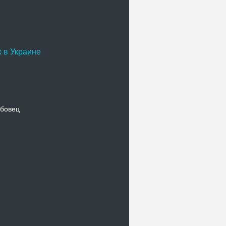
 в Украине
бовец