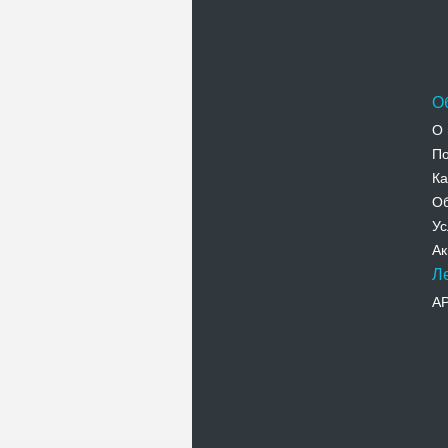
О
О 
По
Ка
Об
Ус
Ак
Л
А