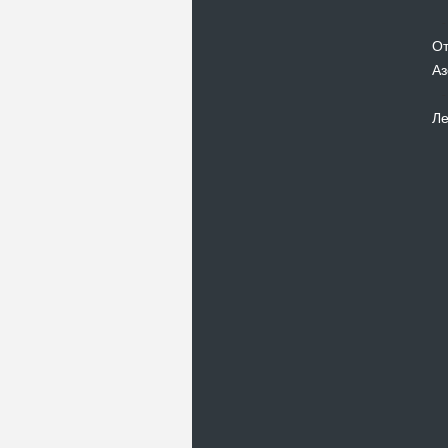
От
Аз
Ле
Новости
В Киевском музеи авиации
пройдет развлекательно-
просветительский проект
Самальот Фест 3
17.05.16
Самальот Фест 3 в