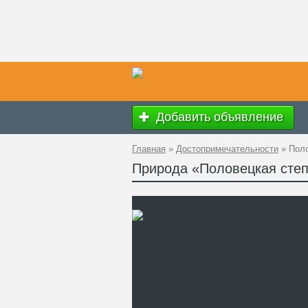
Добавить объявление
Главная
»
Достопримечательности
»
Поло
Природа «Половецкая сте
Ад
GP
Ко
Те
Са