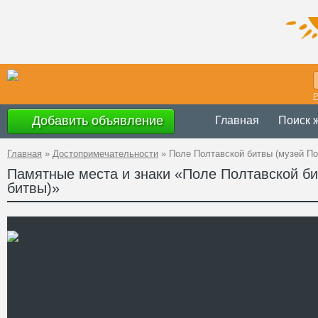
Р
Добавить объявление
Главная
Поиск 
Главная
»
Достопримечательности
»
Поле Полтавской битвы (музей По
Памятные места и знаки «Поле Полтавской би
битвы)»
с 9.00 до 17.00,
Время работы
Украина
,
Полтав
Адрес
GPS
49°38'19''N, 34°3
Координаты
+38 (0532) 52-74
Телефон
http://www.battle-
Сайт
http://www.battle.