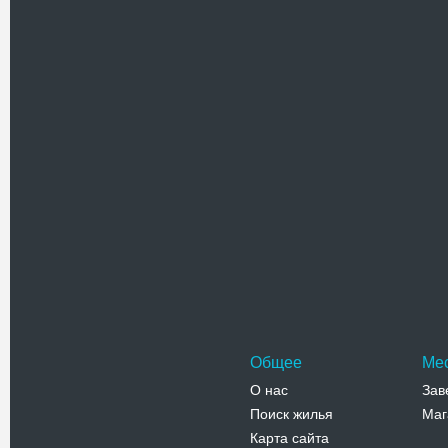
Полтавск
Панаса М
Полтавы
Адрес:
у
Панаса Ми
Телефо
Памятни
Памятник
был устан
Полтавск
Адрес:
п
Первомайс
Телефо
Общее
Ме
О нас
Зав
Поиск жилья
Маг
Карта сайта