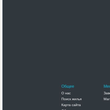
Текст комментария
Проверочный код(нажмите на ка
Общее
Ме
О нас
Зав
Поиск жилья
Маг
Карта сайта