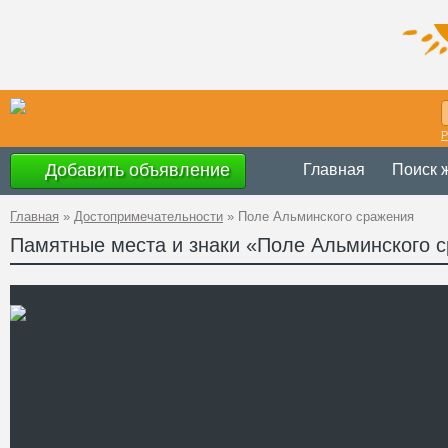
Р
Добавить объявление
Главная
Поиск 
Главная
»
Достопримечательности
»
Поле Альминского сражения
Памятные места и знаки «Поле Альминского 
Украина
,
АР Крым
, В
Адрес
Телефон
Сайт
Смотреть отзывы
Военно-исторический мем
сражения» находится на 