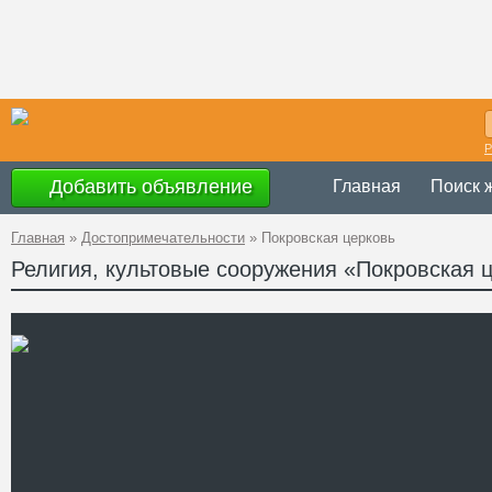
Р
Добавить объявление
Главная
Поиск 
Главная
»
Достопримечательности
»
Покровская церковь
Религия, культовые сооружения «Покровская 
Украина
,
Житомир
Адрес
Котельня Андруше
GPS
50°6'12''N, 28°56'34
Координаты
Телефон
Сайт
Смотреть отзывы