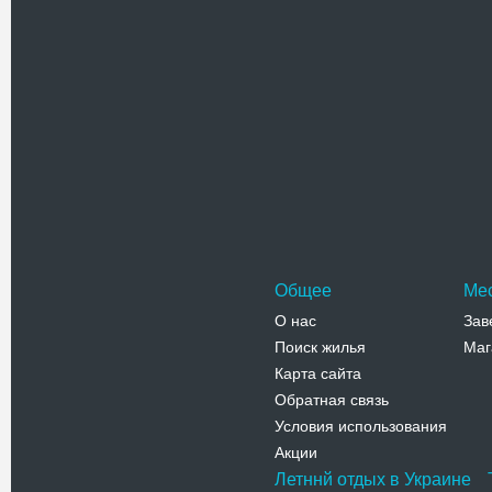
Похожие достоприме
Костел Ан
Костел св
западной ч
барокко б
Адрес:
с
Житомирск
Андрушевс
Телефо
Общее
Ме
О нас
Зав
Поиск жилья
Маг
Карта сайта
Обратная связь
Условия использования
Акции
Летннй отдых в Украине