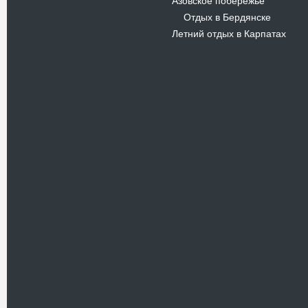
Азовское побережье
Отдых в Бердянске
-
Летний отдых в Карпатах
Новости
В Киевском музеи авиации
пройдет развлекательно-
просветительский проект
Самальот Фест 3
17.05.16
Самальот Фест 3 в
Государственном Музее Авиации.
“#Самальот_fest 3” – масштабный
развлекательно-
просветительский…