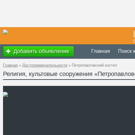
Р
Добавить объявление
Главная
Поиск 
Главная
»
Достопримечательности
»
Петропавловский костел
Религия, культовые сооружения «Петропавлов
Украина
,
Терно
Адрес
Лепких, 1
GPS
49°26'37''N, 24°
Координаты
Телефон
Сайт
Смотреть отзывы