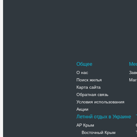
Свято-Иль
Строительс
Иршавы был
действую
Адрес:
у
Первомай
Телефо
Общее
Ме
О нас
Зав
Поиск жилья
Маг
Карта сайта
Обратная связь
Условия использования
Акции
Летннй отдых в Украине
АР Крым
Восточный Крым
-