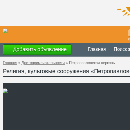
Р
Добавить объявление
Главная
Поиск 
Главная
»
Достопримечательности
»
Петропавловская церковь
Религия, культовые сооружения «Петропавлов
Украина
,
Закар
Адрес
48°18'42''N, 23°
GPS Координаты
Телефон
Сайт
Смотреть отзывы
Петропавловская церковь