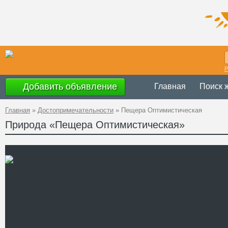
Р
Добавить объявление
Главная
Поиск 
Главная
»
Достопримечательности
»
Пещера Оптимистическая
Природа «Пещера Оптимистическая»
по предварител
Время работы
Украина
,
Терно
Адрес
села
GPS
48°44'11''N, 25°
Координаты
+38 (097) 225-5
Телефон
http://optimisti
Сайт