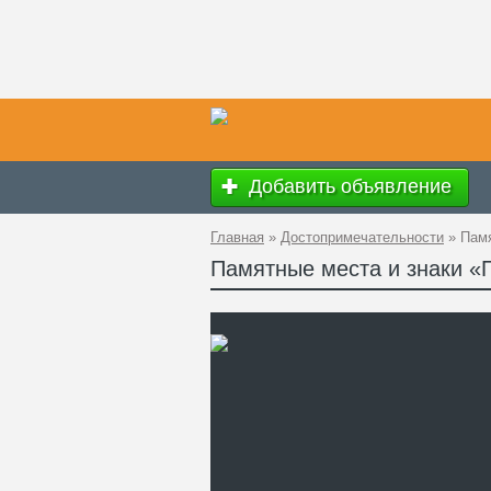
Добавить объявление
Главная
»
Достопримечательности
»
Пам
Памятные места и знаки «
Ад
GP
Те
Са
Па
Ск