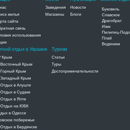
нас
Заведения
Новости
Буковель
иск жилья
Магазины
Блоги
Славское
Драгобрат
рта сайта
Изки
ратная связь
Пилипец-Подо
ловия использования
Плай
ции
Водяники
етннй отдых в Украине
Туризм
Р Крым
Статьи
Восточный Крым
Туры
-
Горный Крым
Достопримечательности
-
Западный Крым
-
Отдых в Алуште
-
Отдых в Судаке
-
Отдых в Ялте
-
Отдых на ЮБК
-
дых в Одессе
овское побережье
Отдых в Бердянске
-