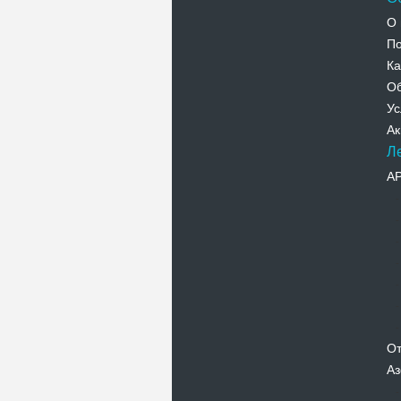
О 
По
Ка
Об
Ус
Ак
Л
А
От
Аз