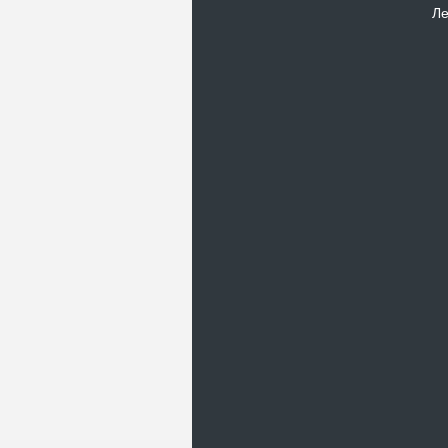
Ле
Новости
В Киевском музеи авиации
пройдет развлекательно-
просветительский проект
Самальот Фест 3
17.05.16
Самальот Фест 3 в
Государственном Музее Авиации.
“#Самальот_fest 3” – масштабный
развлекательно-
просветительский…