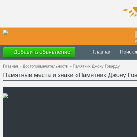
Р
Добавить объявление
Главная
Поиск 
Главная
»
Достопримечательности
»
Памятник Джону Говарду
Памятные места и знаки «Памятник Джону Го
Украина
,
Херсо
Адрес
46°38'54''N, 32
GPS Координаты
Телефон
Сайт
Смотреть отзывы
Памятник врачу и филант