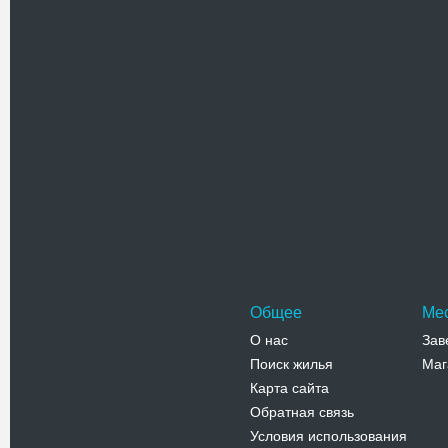
Адрес:
у
Херсон, у
Телефо
Скульпт
Скульпту
Пушкинск
разрушенн
Пресвят
Адрес:
у
Января, 2
Телефо
Общее
Ме
О нас
Зав
Поиск жилья
Маг
Карта сайта
Обратная связь
Условия использования