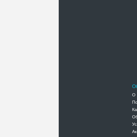
П
О
О 
По
Ка
Об
Ус
Ак