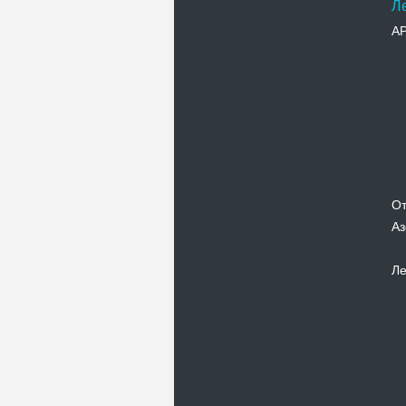
Л
А
От
Аз
Ле