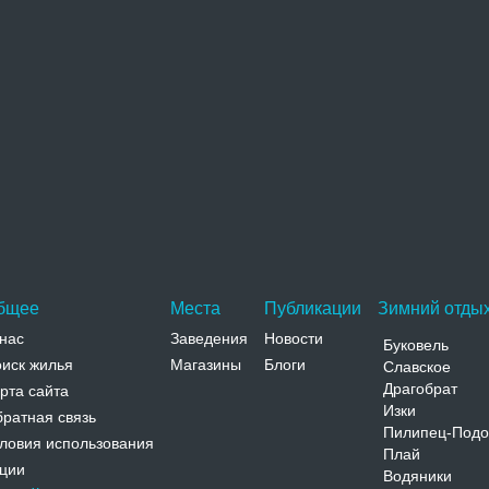
охожие достопримечательности
Успенская церковь
Успенская церковь расположена в самом центре
села Веприк. Храм в стиле ампир построен в 1821
году на средства помещика…
Адрес:
с. Веприк Гадячского района Полтавская, Веприк,
с. Веприк Гадячского района
Телефон:
бщее
Места
Публикации
Зимний отдых
нас
Заведения
Новости
Буковель
иск жилья
Магазины
Блоги
Славское
Драгобрат
рта сайта
Изки
ратная связь
Пилипец-Подо
ловия использования
Плай
ции
Водяники