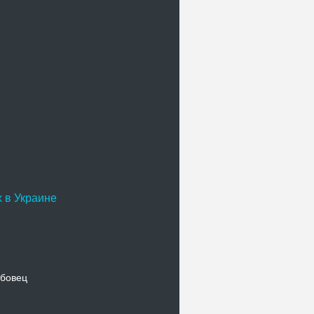
 в Украине
бовец