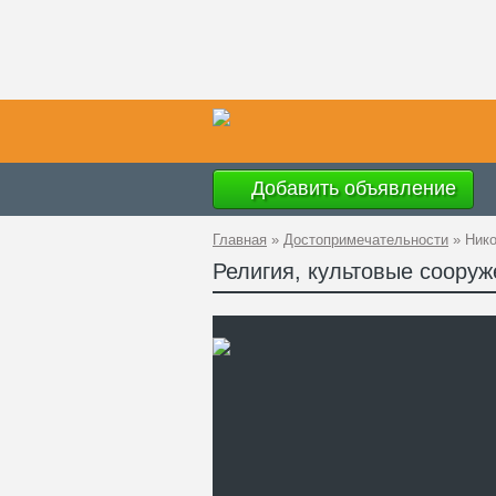
Добавить объявление
Главная
»
Достопримечательности
»
Нико
Религия, культовые соору
Ад
GP
Ко
Те
Са