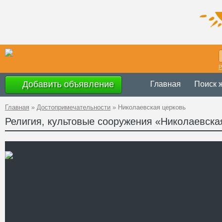
Р
Добавить объявление
Главная
Поиск 
Главная
»
Достопримечательности
»
Николаевская церковь
Религия, культовые сооружения «Николаевска
Украина
,
Днепропе
Адрес
Царичанского рай
GPS
48°53'30''N, 34°27'
Координаты
Телефон
Сайт
Смотреть отзывы