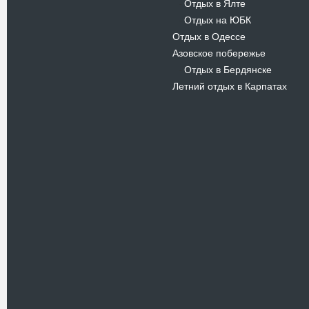
Отдых в Ялте
-
Отдых на ЮБК
-
Отдых в Одессе
Азовское побережье
Отдых в Бердянске
-
Летний отдых в Карпатах
Новости
В Киевском музеи авиации
пройдет развлекательно-
просветительский проект
Самальот Фест 3
17.05.16
Самальот Фест 3 в