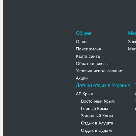
Адрес:
с
Днепропет
Царичанск
Телефо
Общее
Ме
О нас
Зав
Поиск жилья
Маг
Карта сайта
Обратная связь
Условия использования
Акции
Летннй отдых в Украине
АР Крым
Восточный Крым
-
Горный Крым
-
Западный Крым
-
Отдых в Алуште
-
Отдых в Судаке
-