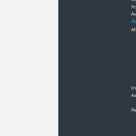
Ус
Ак
Л
А
От
Аз
Ле