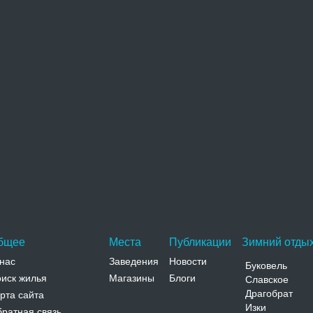
Комплекс бывшего оборонного монастыря
кармелитов расположен в центре города на берегу
реки Гнезна. Строительство…
Адрес:
ул. Шевченко, 3 Тернопольская, Теребовля, ул.
Шевченко, 3
Телефон:
Костел Петра и Павла
Комплекс Петропавловского костела расположен в
центре Теребовли рядом с железнодорожным
вокзалом. Костел с…
Адрес:
ул. Князя Василько, 111 Тернопольская,
Теребовля, ул. Князя Василько, 111
Телефон:
бщее
Места
Публикации
Зимний отдых
нас
Заведения
Новости
Буковель
иск жилья
Магазины
Блоги
Славское
Драгобрат
рта сайта
Изки
ратная связь