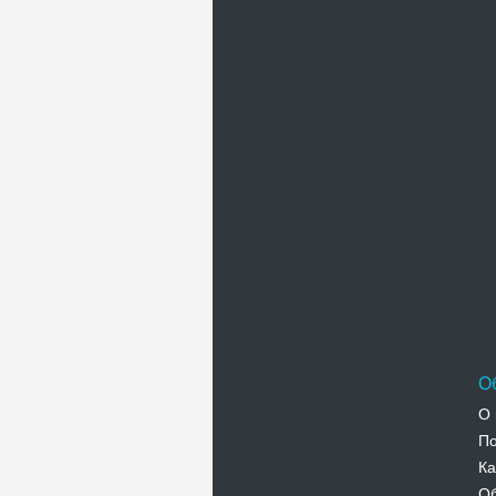
О
О 
По
Ка
Об