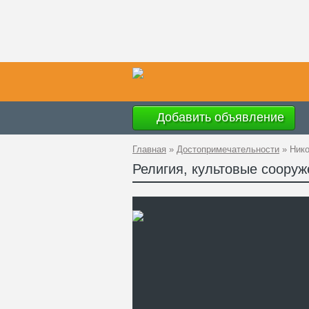
Добавить объявление
Главная
»
Достопримечательности
»
Нико
Религия, культовые соору
Ад
GP
Те
Са
Од
це