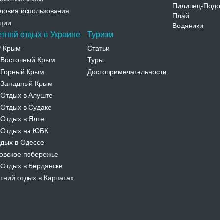
Пилипец-Подо
ловия использования
Плай
ции
Водяники
етннй отдых в Украине
Туризм
Р Крым
Статьи
Восточный Крым
Туры
-
Горный Крым
Достопримечательности
-
Западный Крым
-
Отдых в Алуште
-
Отдых в Судаке
-
Отдых в Ялте
-
Отдых на ЮБК
-
дых в Одессе
овское побережье
Отдых в Бердянске
-
тний отдых в Карпатах