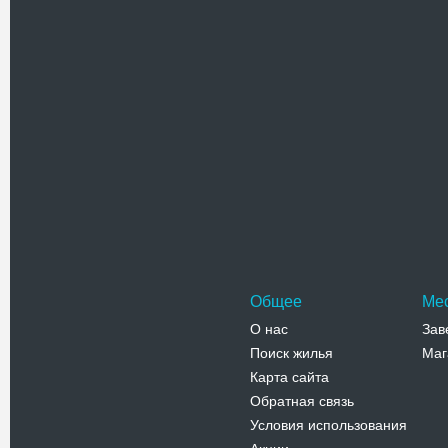
Похожие достоприме
Ратуша
Городская
части Калу
начале ХХ
Адрес:
у
Костельна
Телефо
Общее
Ме
О нас
Зав
Поиск жилья
Маг
Карта сайта
Обратная связь
Условия использования