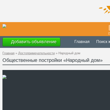
Р
Добавить объявление
Главная
Поиск 
Главная
»
Достопримечательности
»
Народный дом
Общественные постройки «Народный дом»
Украина
,
Ивано
Адрес
8
GPS
49°1'27''N, 24°2
Координаты
+38 (03472) 2-
Телефон
Сайт
Смотреть отзывы