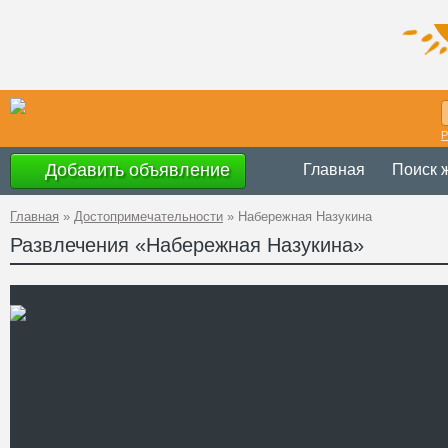
Р
Добавить объявление
Главная
Поиск 
Главная
»
Достопримечательности
»
Набережная Назукина
Развлечения «Набережная Назукина»
Украина
,
АР К
Адрес
44°29'50''N, 33°
GPS Координаты
Телефон
Сайт
Смотреть отзывы
Набережная Назукина – э