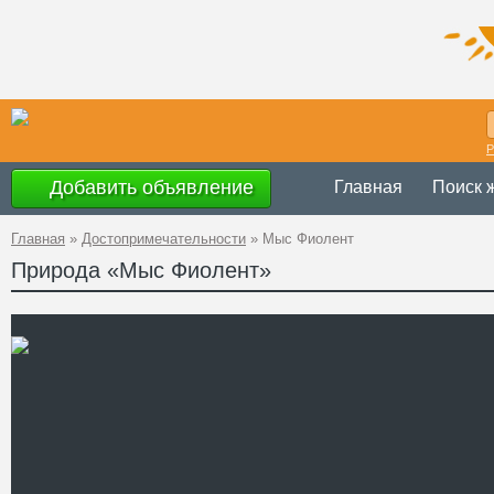
Р
Добавить объявление
Главная
Поиск 
Главная
»
Достопримечательности
»
Мыс Фиолент
Природа «Мыс Фиолент»
Украина
,
АР К
Адрес
44°29'55''N, 33
GPS Координаты
Телефон
Сайт
Смотреть отзывы
Мыс Фиолент расположен 