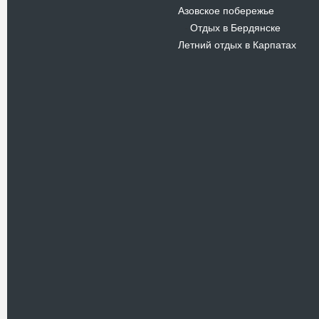
Азовское побережье
Отдых в Бердянске
-
Летний отдых в Карпатах
Новости
В Киевском музеи авиации
пройдет развлекательно-
просветительский проект
Самальот Фест 3
17.05.16
Самальот Фест 3 в
Государственном Музее Авиации.
“#Самальот_fest 3” – масштабный
развлекательно-