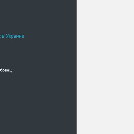
 в Украине
бовец