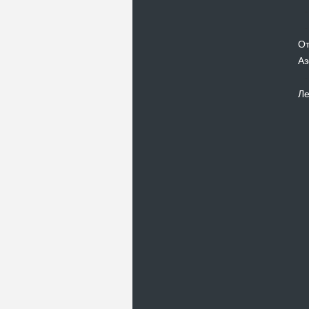
От
Аз
Ле
Новости
В Киевском музеи авиации
пройдет развлекательно-
просветительский проект
Самальот Фест 3
17.05.16