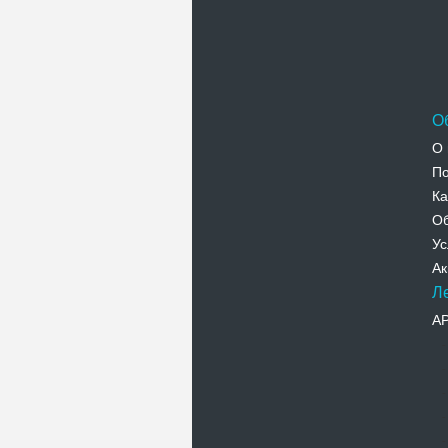
О
О 
По
Ка
Об
Ус
Ак
Л
А