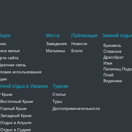
центральной части Днепропетровска.…
Адрес:
пр. К. Маркса, 72-а Днепропетровская,
Днепропетровск, пр. К. Маркса, 72-а
Телефон:
+38 (056) 778-44-69, 744-03-26
бщее
Места
Публикации
Зимний отдых
нас
Заведения
Новости
Буковель
иск жилья
Магазины
Блоги
Славское
Драгобрат
рта сайта
Изки
ратная связь
Пилипец-Подо
ловия использования
Плай
ции
Водяники
етннй отдых в Украине
Туризм
Р Крым
Статьи
Восточный Крым
Туры
-
Горный Крым
Достопримечательности
-
Западный Крым
-
Отдых в Алуште
-
Отдых в Судаке
-