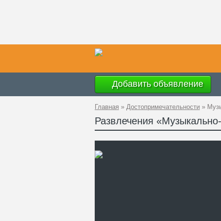
Добавить объявление
Главная
»
Достопримечательности
»
Музы
Развлечения «Музыкально-
Ад
GP
Ко
Те
Са