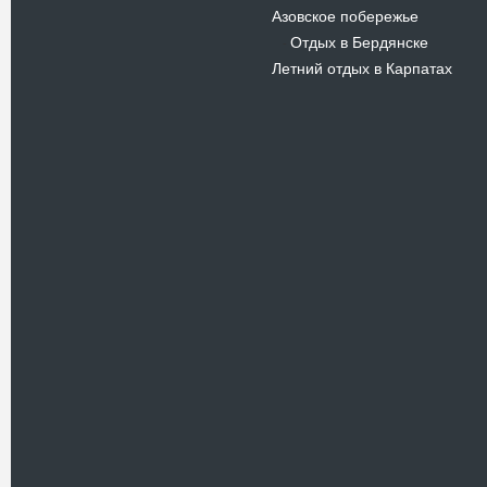
Азовское побережье
Отдых в Бердянске
-
Летний отдых в Карпатах
Новости
В Киевском музеи авиации
пройдет развлекательно-
просветительский проект
Самальот Фест 3
17.05.16
Самальот Фест 3 в
Государственном Музее Авиации.
“#Самальот_fest 3” – масштабный
развлекательно-