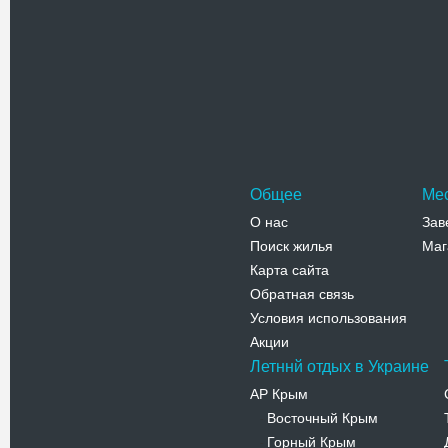
Источник 
Источник 
расположе
Тячева.…
Адрес:
н
Закарпатс
Тячева
Телефо
Общее
Ме
О нас
Зав
Поиск жилья
Маг
Карта сайта
Обратная связь
Условия использования
Акции
Летннй отдых в Украине
АР Крым
Восточный Крым
-
Горный Крым
-