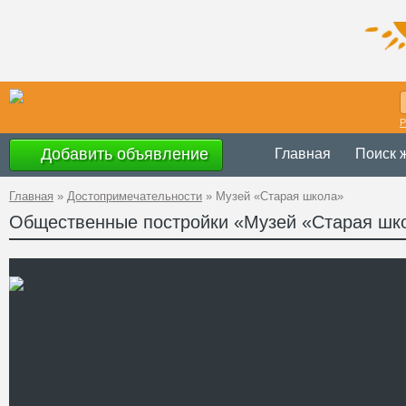
Р
Добавить объявление
Главная
Поиск 
Главная
»
Достопримечательности
»
Музей «Старая школа»
Общественные постройки «Музей «Старая шк
Украина
,
Закар
Адрес
48°25'30''N, 23
GPS Координаты
+38 (03146) 2-
Телефон
Сайт
Смотреть отзывы
Музейный комплекс "Стара