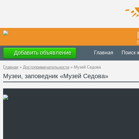
Р
Добавить объявление
Главная
Поиск 
Главная
»
Достопримечательности
»
Музей Седова
Музеи, заповедник «Музей Седова»
с 10.00 до 17.
Время работы
Украина
,
Доне
Адрес
47°4'1''N, 38°9'
GPS Координаты
+38 (06296) 2-
Телефон
Сайт
Смотреть отзывы