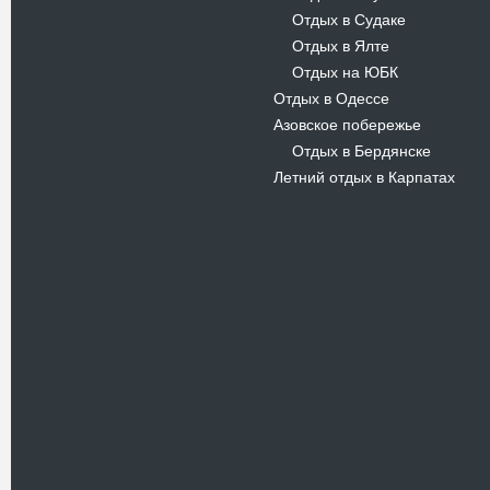
Отдых в Судаке
-
Отдых в Ялте
-
Отдых на ЮБК
-
Отдых в Одессе
Азовское побережье
Отдых в Бердянске
-
Летний отдых в Карпатах
Новости
В Киевском музеи авиации
пройдет развлекательно-
просветительский проект
Самальот Фест 3