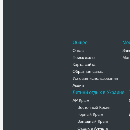
«Кривокос
региональ
Адрес:
п
Седово, п
Телефо
Общее
Ме
О нас
Зав
Поиск жилья
Маг
Карта сайта
Обратная связь
Условия использования
Акции
Летннй отдых в Украине
АР Крым
Восточный Крым
-
Горный Крым
-
Западный Крым
-
Отдых в Алуште
-