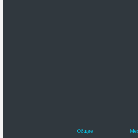
Похожие достоприме
Памятни
Памятник
в сквере 
метровая
Адрес:
у
Телефо
Памятни
Памятник
украинск
скалисто
Адрес:
у
Телефо
Общее
Ме