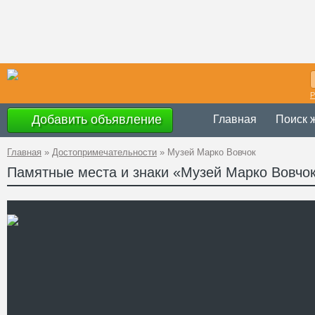
Р
Добавить объявление
Главная
Поиск 
Главная
»
Достопримечательности
»
Музей Марко Вовчок
Памятные места и знаки «Музей Марко Вовчо
Украина
,
Киевс
Адрес
49°32'32''N, 30
GPS Координаты
+38 (04461) 5-
Телефон
Сайт
Смотреть отзывы
Усадьба-музей писательн